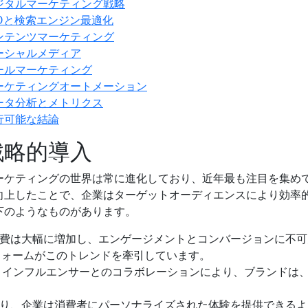
ジタルマーケティング戦略
EOと検索エンジン最適化
ンテンツマーケティング
ーシャルメディア
ールマーケティング
ーケティングオートメーション
ータ分析とメトリクス
行可能な結論
戦略的導入
ーケティングの世界は常に進化しており、近年最も注目を集め
向上したことで、企業はターゲットオーディエンスにより効率
下のようなものがあります。
費は大幅に増加し、エンゲージメントとコンバージョンに不可欠な
のプラットフォームがこのトレンドを牽引しています。
 インフルエンサーとのコラボレーションにより、ブランドは
り、企業は消費者にパーソナライズされた体験を提供できるよ