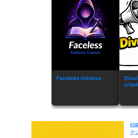
Faceless roteiros
Divul
criad
divul
戦
デ