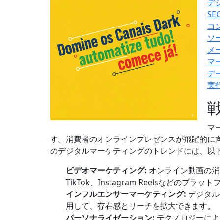
デ
S
コ
ソ
メ
マ
デ
実
マ
す。消費者のオンラインプレゼンスが飛躍的に
のデジタルマーケティングのトレンドには、以
ビデオマーケティング:
オンライン動画の消
TikTok、Instagram Reelsなど
インフルエンサーマーケティング:
デジタル
用して、存在感とリーチを拡大できます。
パーソナライゼーション:
テクノロジーによ