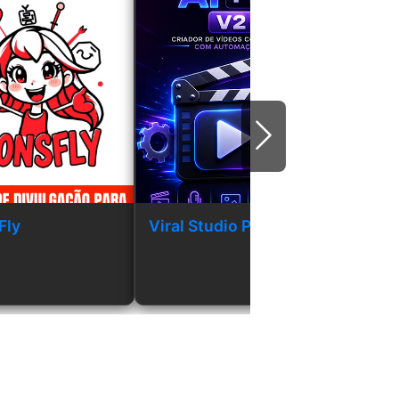
次
Fly
Viral Studio PRO AI v2
Criado
Perso
consis
Kling, 