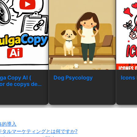
ga Copy AI (
Dog Psycology
Icons 
or de copys de
gação )
略的導入
ジタルマーケティングとは何ですか?