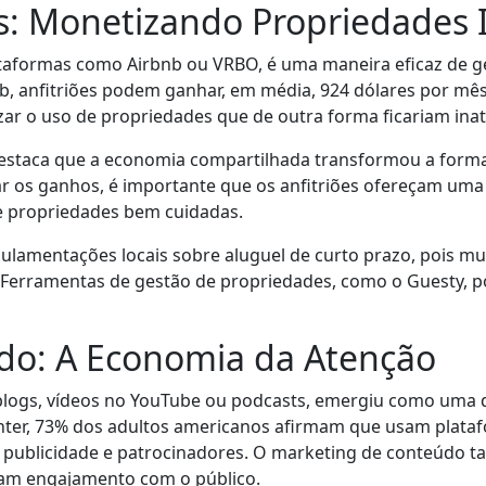
s: Monetizando Propriedades 
lataformas como Airbnb ou VRBO, é uma maneira eficaz de g
b, anfitriões podem ganhar, em média, 924 dólares por mês
r o uso de propriedades que de outra forma ficariam inat
destaca que a economia compartilhada transformou a for
os ganhos, é importante que os anfitriões ofereçam uma ex
 e propriedades bem cuidadas.
gulamentações locais sobre aluguel de curto prazo, pois mu
. Ferramentas de gestão de propriedades, como o Guesty, p
údo: A Economia da Atenção
 blogs, vídeos no YouTube ou podcasts, emergiu como uma 
nter, 73% dos adultos americanos afirmam que usam plat
 publicidade e patrocinadores. O marketing de conteúdo 
am engajamento com o público.