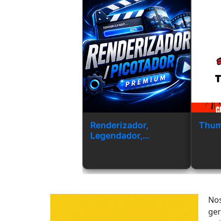
Renderizador,
Thum
Legendador,
Picotador Premium
Nos
ger