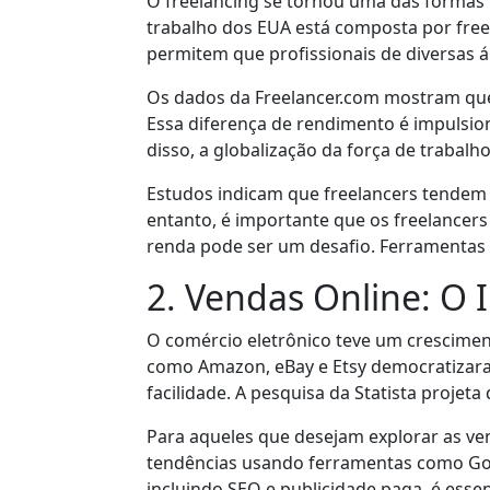
O freelancing se tornou uma das formas m
trabalho dos EUA está composta por fre
permitem que profissionais de diversas á
Os dados da Freelancer.com mostram que
Essa diferença de rendimento é impulsion
disso, a globalização da força de traba
Estudos indicam que freelancers tendem a
entanto, é importante que os freelancer
renda pode ser um desafio. Ferramentas
2. Vendas Online: O 
O comércio eletrônico teve um crescime
como Amazon, eBay e Etsy democratizara
facilidade. A pesquisa da Statista projet
Para aqueles que desejam explorar as ven
tendências usando ferramentas como Goog
incluindo SEO e publicidade paga, é essenc