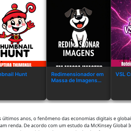
bnail Hunt
Redimensionador em
VSL C
Massa de Imagens
Like Tools
 últimos anos, o fenômeno das economias digitais e globa
am renda. De acordo com um estudo da McKinsey Global Ins