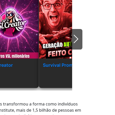
次
reator
Survival Prompts Plus
Conver
de ima
Like to
is transformou a forma como indivíduos
titute, mais de 1,5 bilhão de pessoas em