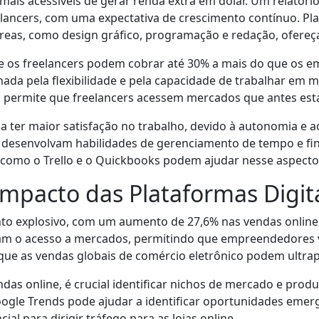
ais acessíveis de gerar renda extra em dólar. Um relatóri
elancers, com uma expectativa de crescimento contínuo. P
reas, como design gráfico, programação e redação, ofereçam
 os freelancers podem cobrar até 30% a mais do que os em
ada pela flexibilidade e pela capacidade de trabalhar em 
lho permite que freelancers acessem mercados que antes es
 ter maior satisfação no trabalho, devido à autonomia e a
s desenvolvam habilidades de gerenciamento de tempo e fin
 como o Trello e o Quickbooks podem ajudar nesse aspecto
Impacto das Plataformas Digit
nto explosivo, com um aumento de 27,6% nas vendas online
m o acesso a mercados, permitindo que empreendedores v
a que as vendas globais de comércio eletrônico podem ultrap
das online, é crucial identificar nichos de mercado e prod
le Trends pode ajudar a identificar oportunidades emergen
ial para dirigir tráfego para as lojas online.