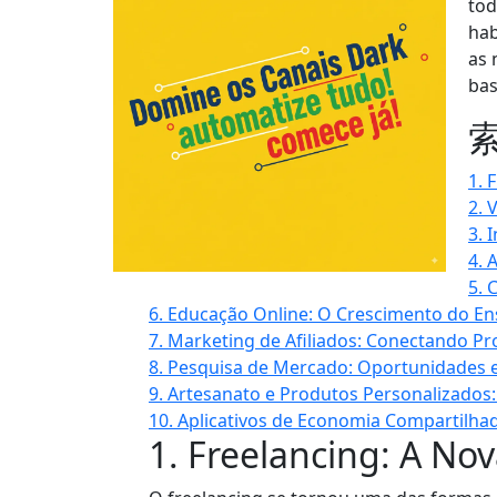
tod
hab
as 
bas
1. 
2. 
3. 
4. 
5. 
6. Educação Online: O Crescimento do Ens
7. Marketing de Afiliados: Conectando P
8. Pesquisa de Mercado: Oportunidades 
9. Artesanato e Produtos Personalizados
10. Aplicativos de Economia Compartilha
1. Freelancing: A No