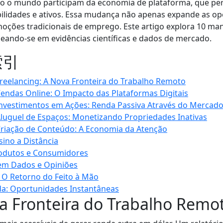
o o mundo participam da economia de plataforma, que pe
ilidades e ativos. Essa mudança não apenas expande as o
noções tradicionais de emprego. Este artigo explora 10 mane
eando-se em evidências científicas e dados de mercado.
索引
Freelancing: A Nova Fronteira do Trabalho Remoto
Vendas Online: O Impacto das Plataformas Digitais
Investimentos em Ações: Renda Passiva Através do Mercado
Aluguel de Espaços: Monetizando Propriedades Inativas
Criação de Conteúdo: A Economia da Atenção
ino a Distância
rodutos e Consumidores
em Dados e Opiniões
: O Retorno do Feito à Mão
da: Oportunidades Instantâneas
va Fronteira do Trabalho Remo