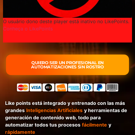
O usuário dono deste player está inativo no LikePoints.
Conheça o LikePoints
QUIERO SER UN PROFESIONAL EN
AUTOMATIZACIONES SIN ROSTRO
Like points está integrado y entrenado con las más
grandes
Inteligencias Artificiales
y herramientas de
generación de contenido web, todo para
automatizar todos tus procesos
fácilmente
y
rápidamente
.