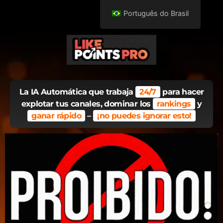
Português do Brasil
La IA Automática que trabaja
24/7
para hacer
explotar tus canales, dominar los
rankings
y
ganar rápido
–
¡no puedes ignorar esto!