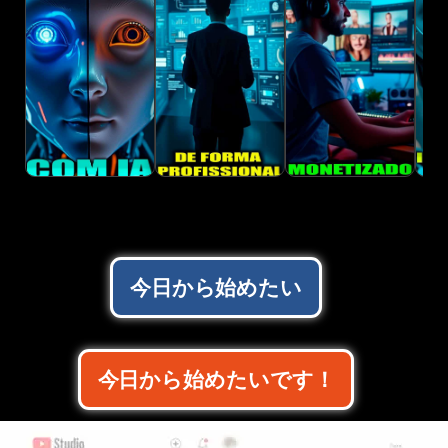
Deep Fake
Instalando
[Filmes] Canal
Int
Com Ia
Conversões de
dark Risco total
Art
Forma
+ Viral
R$ 29,90
R$ 19,90
R$ 47,90
Profissional
(milhares de
Inscritos)
今日から始めたい
今日から始めたいです！