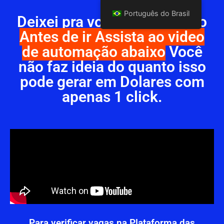
Português do Brasil
Deixei pra você o link abaixo
Antes de ir Assista ao video
de automação abaixo
Você
não faz ideia do quanto isso
pode gerar em Dolares com
apenas 1 click.
Para verificar vagas na Plataforma das