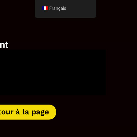
Français
nt
our à la page