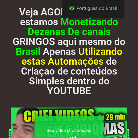
Português do Brasil
Veja AGORA como nós
estamos
Monetizando
Dezenas De canais
GRINGOS aqui mesmo do
Brasil
Apenas
Utilizando
estas Automações
de
Criaçao de conteúdos
Simples dentro do
YOUTUBE
Seu vídeo já começou!
QUERO ACESSO AS FERRAMENTAS DE